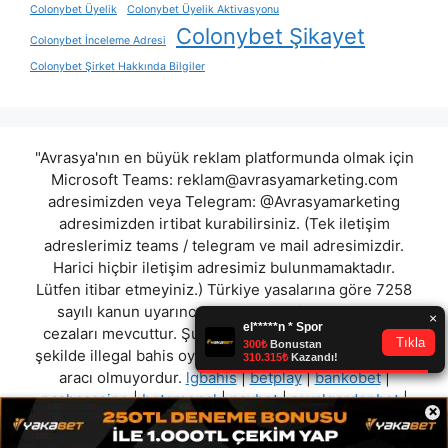
Colonybet Üyelik
Colonybet Üyelik Aktivasyonu
Colonybet Şikayet
Colonybet İnceleme Adresi
Colonybet Şirket Hakkında Bilgiler
"Avrasya'nın en büyük reklam platformunda olmak için
Microsoft Teams:
reklam@avrasyamarketing.com
adresimizden veya Telegram: @Avrasyamarketing
adresimizden irtibat kurabilirsiniz. (Tek iletişim
adreslerimiz teams / telegram ve mail adresimizdir.
Harici hiçbir iletişim adresimiz bulunmamaktadır.
Lütfen itibar etmeyiniz.) Türkiye yasalarına göre 7258
sayılı kanun uyarınca yasa dışı bahis oynamanın
cezaları mevcuttur. Şu an bulunduğunuz site hiç bir
şekilde illegal bahis oyunları oynatmıyor ve oynamaya
aracı olmuyordur.
lgbahis
|
betplay
|
bankobet
|
pashacasino
|
betarsenal
|
psvbet
|
royalgardenbet
|
×
grbets
"