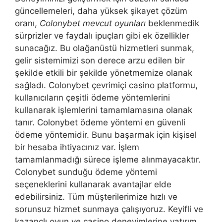
güncellemeleri, daha yüksek şikayet çözüm
oranı,
Colonybet mevcut oyunları
beklenmedik
sürprizler ve faydalı ipuçları gibi ek özellikler
sunacağız. Bu olağanüstü hizmetleri sunmak,
gelir sistemimizi son derece arzu edilen bir
şekilde etkili bir şekilde yönetmemize olanak
sağladı. Colonybet çevrimiçi casino platformu,
kullanıcıların çeşitli ödeme yöntemlerini
kullanarak işlemlerini tamamlamasına olanak
tanır. Colonybet ödeme yöntemi en güvenli
ödeme yöntemidir. Bunu başarmak için kişisel
bir hesaba ihtiyacınız var. İşlem
tamamlanmadığı sürece işleme alınmayacaktır.
Colonybet sunduğu ödeme yöntemi
seçeneklerini kullanarak avantajlar elde
edebilirsiniz. Tüm müşterilerimize hızlı ve
sorunsuz hizmet sunmaya çalışıyoruz. Keyifli ve
kazançlı oyun ve casino deneyimlerine yatırım