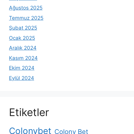
Ağustos 2025
Temmuz 2025
Şubat 2025
Ocak 2025
Aralık 2024
Kasım 2024
Ekim 2024
Eylül 2024
Etiketler
Colonybet
Colony Bet