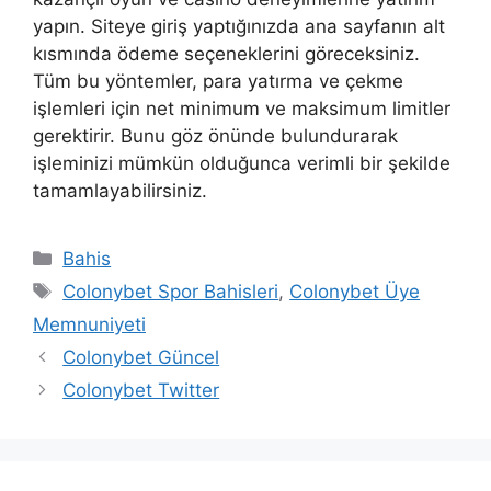
yapın. Siteye giriş yaptığınızda ana sayfanın alt
kısmında ödeme seçeneklerini göreceksiniz.
Tüm bu yöntemler, para yatırma ve çekme
işlemleri için net minimum ve maksimum limitler
gerektirir. Bunu göz önünde bulundurarak
işleminizi mümkün olduğunca verimli bir şekilde
tamamlayabilirsiniz.
Kategoriler
Bahis
Etiketler
Colonybet Spor Bahisleri
,
Colonybet Üye
Memnuniyeti
Colonybet Güncel
Colonybet Twitter