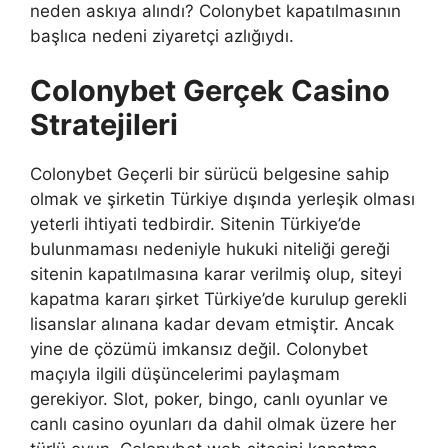
neden askıya alındı? Colonybet kapatılmasının
başlıca nedeni ziyaretçi azlığıydı.
Colonybet Gerçek Casino
Stratejileri
Colonybet Geçerli bir sürücü belgesine sahip
olmak ve şirketin Türkiye dışında yerleşik olması
yeterli ihtiyati tedbirdir. Sitenin Türkiye’de
bulunmaması nedeniyle hukuki niteliği gereği
sitenin kapatılmasına karar verilmiş olup, siteyi
kapatma kararı şirket Türkiye’de kurulup gerekli
lisanslar alınana kadar devam etmiştir. Ancak
yine de çözümü imkansız değil. Colonybet
maçıyla ilgili düşüncelerimi paylaşmam
gerekiyor. Slot, poker, bingo, canlı oyunlar ve
canlı casino oyunları da dahil olmak üzere her