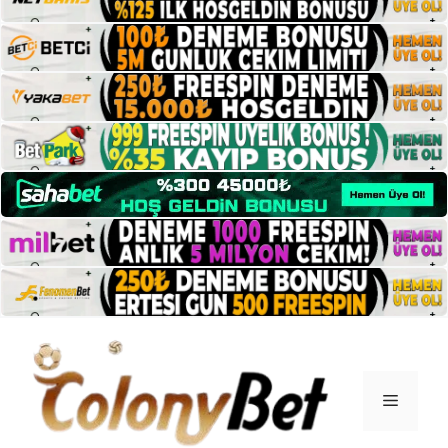
İçeriğe
atla
Menü