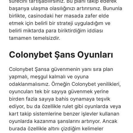
sürecini tartışabilirsiniz. Bu planı takip ederek
başarıya ulaşma olasılığınızı artırırsınız. Bununla
birlikte, casinodaki her masada zafer elde
etmek için belirli bir strateji uyguladığım ve
belirli miktarda para biriktirdiğim iddiası
tamamen temelsizdir.
Colonybet Şans Oyunları
Colonybet Şansa güvenmenin yanı sıra plan
yapmalı, meşgul kalmalı ve oyuna
odaklanmalısınız. Örneğin Colonybet yenilikleri,
oyuncuları tek bir sayıya güvenmek yerine
birden fazla sayıya bahis oynamaya teşvik
ediyor, bu da özellikle rulet gibi oyunlarda veya
kart takip sistemlerine benzer işlevler kullanan
oyunlarda kazanma şanslarını artırıyor. Ancak
burada özellikle altını çizdiğim kelimeler