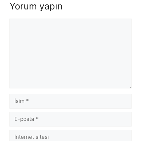
Yorum yapın
Yorum
İsim
E-
posta
İnternet