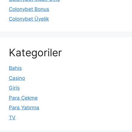
Colonybet Bonus
Colonybet Üyelik
Kategoriler
Bahis
Casino
Giriş
Para Çekme
Para Yatırma
TV