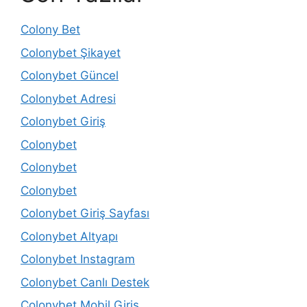
Colony Bet
Colonybet Şikayet
Colonybet Güncel
Colonybet Adresi
Colonybet Giriş
Colonybet
Colonybet
Colonybet
Colonybet Giriş Sayfası
Colonybet Altyapı
Colonybet Instagram
Colonybet Canlı Destek
Colonybet Mobil Giriş