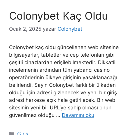
Colonybet Kaç Oldu
Ocak 2, 2025
yazar
Colonybet
Colonybet kaç oldu güncellenen web sitesine
bilgisayarlar, tabletler ve cep telefonları gibi
çeşitli cihazlardan erişilebilmektedir. Dikkatli
incelemenin ardından tüm yabancı casino
operatörlerinin ülkeye girişinin yasaklanacağı
belirlendi. Sayın Colonybet farklı bir ülkeden
olduğu için adresi gizlenecek ve yeni bir giriş
adresi herkese açık hale getirilecek. Bir web
sitesinin yeni bir URL’ye sahip olması onun
güvenilmez olduğu …
Devamını oku
Kategoriler
Giriş