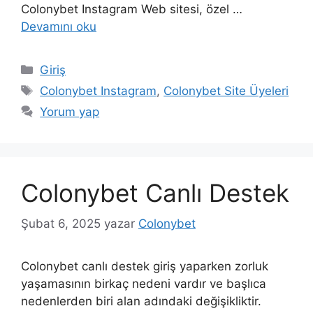
Colonybet Instagram Web sitesi, özel …
Devamını oku
Kategoriler
Giriş
Etiketler
Colonybet Instagram
,
Colonybet Site Üyeleri
Yorum yap
Colonybet Canlı Destek
Şubat 6, 2025
yazar
Colonybet
Colonybet canlı destek giriş yaparken zorluk
yaşamasının birkaç nedeni vardır ve başlıca
nedenlerden biri alan adındaki değişikliktir.