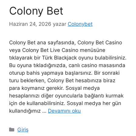
Colony Bet
Haziran 24, 2026
yazar
Colonybet
Colony Bet ana sayfasında, Colony Bet Casino
veya Colony Bet Live Casino menüsüne
tıklayarak bir Türk Blackjack oyunu bulabilirsiniz.
Bu oyuna tıkladığınızda, canlı casino masasında
oturup bahis yapmaya başlarsınız. Bir sonraki
turu beklerken, Colony Bet hesabınıza biraz
para koymanız gerekir. Sosyal medya
hesaplarınızı diğer oyuncularla bağlantı kurmak
için de kullanabilirsiniz. Sosyal medya her gün
kullandığımız …
Devamını oku
Kategoriler
Giriş