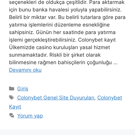
seçenekleri de oldukça çeşitlidir. Para aktarmak
için bunu banka havalesi yoluyla yapabilirsiniz.
Belirli bir miktar var. Bu belirli tutarlara göre para
yatırma işlemlerini düzenleme esnekliğine
sahipsiniz. Günün her saatinde para yatırma
işlemi gerçekleştirebilirsiniz. Colonybet kayıt
Ülkemizde casino kuruluşları yasal hizmet
sunmamaktadır. Riskli bir şirket olarak
bilinmesine rağmen bahisçilerin çoğunluğu …
Devamını oku
Kategoriler
Giriş
Etiketler
Colonybet Genel Site Duyuruları
,
Colonybet
Kayıt
Yorum yap