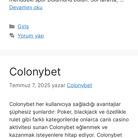
Devamını oku
Kategoriler
Giriş
Yorum yap
Colonybet
Temmuz 7, 2025
yazar
Colonybet
Colonybet her kullanıcıya sağladığı avantajlar
şüphesiz şunlardır: Poker, blackjack ve özellikle
rulet gibi farklı kategorilerde onlarca canlı casino
aktivitesi sunan Colonybet eğlenmek ve
kazanmak isteyenlere hitap ediyor. Colonybet