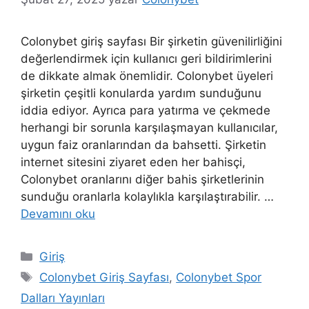
Colonybet giriş sayfası Bir şirketin güvenilirliğini
değerlendirmek için kullanıcı geri bildirimlerini
de dikkate almak önemlidir. Colonybet üyeleri
şirketin çeşitli konularda yardım sunduğunu
iddia ediyor. Ayrıca para yatırma ve çekmede
herhangi bir sorunla karşılaşmayan kullanıcılar,
uygun faiz oranlarından da bahsetti. Şirketin
internet sitesini ziyaret eden her bahisçi,
Colonybet oranlarını diğer bahis şirketlerinin
sunduğu oranlarla kolaylıkla karşılaştırabilir. …
Devamını oku
Kategoriler
Giriş
Etiketler
Colonybet Giriş Sayfası
,
Colonybet Spor
Dalları Yayınları