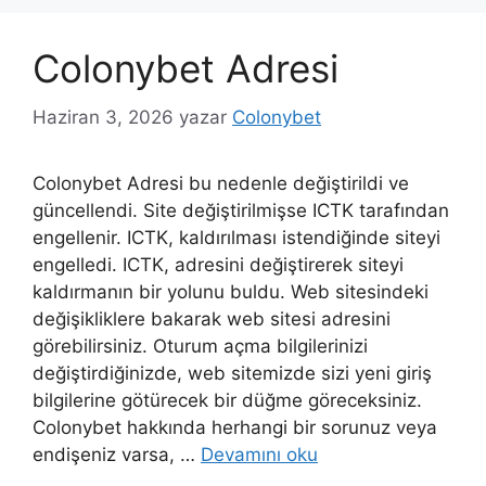
Colonybet Adresi
Haziran 3, 2026
yazar
Colonybet
Colonybet Adresi bu nedenle değiştirildi ve
güncellendi. Site değiştirilmişse ICTK tarafından
engellenir. ICTK, kaldırılması istendiğinde siteyi
engelledi. ICTK, adresini değiştirerek siteyi
kaldırmanın bir yolunu buldu. Web sitesindeki
değişikliklere bakarak web sitesi adresini
görebilirsiniz. Oturum açma bilgilerinizi
değiştirdiğinizde, web sitemizde sizi yeni giriş
bilgilerine götürecek bir düğme göreceksiniz.
Colonybet hakkında herhangi bir sorunuz veya
endişeniz varsa, …
Devamını oku