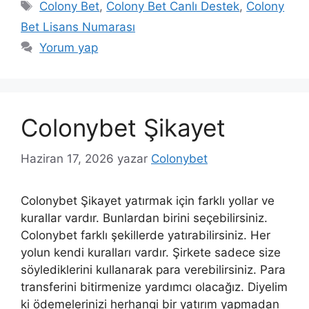
Etiketler
Colony Bet
,
Colony Bet Canlı Destek
,
Colony
Bet Lisans Numarası
Yorum yap
Colonybet Şikayet
Haziran 17, 2026
yazar
Colonybet
Colonybet Şikayet yatırmak için farklı yollar ve
kurallar vardır. Bunlardan birini seçebilirsiniz.
Colonybet farklı şekillerde yatırabilirsiniz. Her
yolun kendi kuralları vardır. Şirkete sadece size
söylediklerini kullanarak para verebilirsiniz. Para
transferini bitirmenize yardımcı olacağız. Diyelim
ki ödemelerinizi herhangi bir yatırım yapmadan