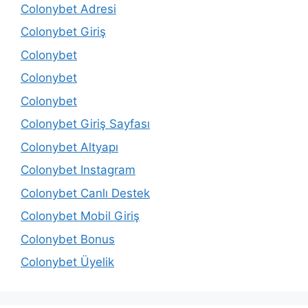
Colonybet Adresi
Colonybet Giriş
Colonybet
Colonybet
Colonybet
Colonybet Giriş Sayfası
Colonybet Altyapı
Colonybet Instagram
Colonybet Canlı Destek
Colonybet Mobil Giriş
Colonybet Bonus
Colonybet Üyelik