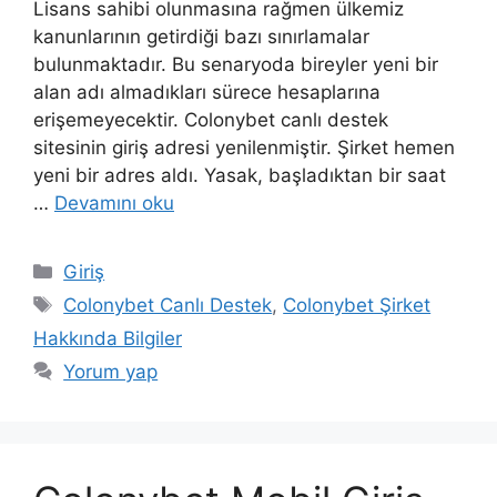
Lisans sahibi olunmasına rağmen ülkemiz
kanunlarının getirdiği bazı sınırlamalar
bulunmaktadır. Bu senaryoda bireyler yeni bir
alan adı almadıkları sürece hesaplarına
erişemeyecektir. Colonybet canlı destek
sitesinin giriş adresi yenilenmiştir. Şirket hemen
yeni bir adres aldı. Yasak, başladıktan bir saat
…
Devamını oku
Kategoriler
Giriş
Etiketler
Colonybet Canlı Destek
,
Colonybet Şirket
Hakkında Bilgiler
Yorum yap