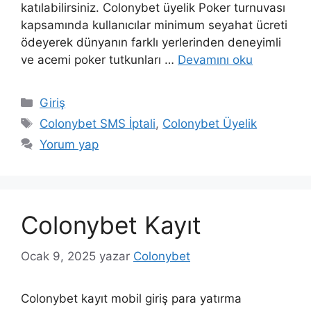
katılabilirsiniz. Colonybet üyelik Poker turnuvası
kapsamında kullanıcılar minimum seyahat ücreti
ödeyerek dünyanın farklı yerlerinden deneyimli
ve acemi poker tutkunları …
Devamını oku
Kategoriler
Giriş
Etiketler
Colonybet SMS İptali
,
Colonybet Üyelik
Yorum yap
Colonybet Kayıt
Ocak 9, 2025
yazar
Colonybet
Colonybet kayıt mobil giriş para yatırma