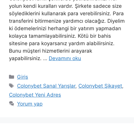
yolun kendi kuralları vardır. Şirkete sadece size
söylediklerini kullanarak para verebilirsiniz. Para
transferini bitirmenize yardımcı olacağız. Diyelim
ki ödemelerinizi herhangi bir yatırım yapmadan
kolayca tamamlayabilirsiniz. Kötü bir bahis
sitesine para koyarsanız yardım alabilirsiniz.
Bunu müşteri hizmetlerini arayarak
yapabilirsiniz. …
Devamını oku
Kategoriler
Giriş
Etiketler
Colonybet Sanal Yarışlar
,
Colonybet Şikayet
,
Colonybet Yeni Adres
Yorum yap