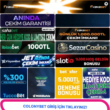
×
COLONYBET GİRİŞ İÇİN TIKLAYINIZ!