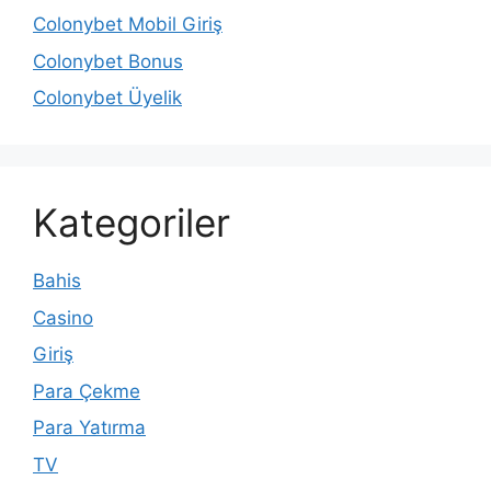
Colonybet Mobil Giriş
Colonybet Bonus
Colonybet Üyelik
Kategoriler
Bahis
Casino
Giriş
Para Çekme
Para Yatırma
TV