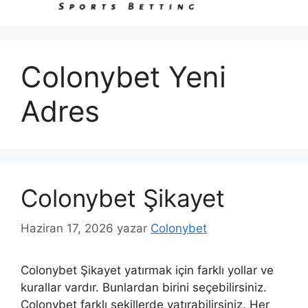
Colonybet Yeni
Adres
Colonybet Şikayet
Haziran 17, 2026
yazar
Colonybet
Colonybet Şikayet yatırmak için farklı yollar ve
kurallar vardır. Bunlardan birini seçebilirsiniz.
Colonybet farklı şekillerde yatırabilirsiniz. Her