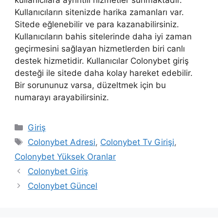
Kullanıcıların sitenizde harika zamanları var.
Sitede eğlenebilir ve para kazanabilirsiniz.
Kullanıcıların bahis sitelerinde daha iyi zaman
geçirmesini sağlayan hizmetlerden biri canlı
destek hizmetidir. Kullanıcılar Colonybet giriş
desteği ile sitede daha kolay hareket edebilir.
Bir sorununuz varsa, düzeltmek için bu
numarayı arayabilirsiniz.
Kategoriler
Giriş
Etiketler
Colonybet Adresi
,
Colonybet Tv Girişi
,
Colonybet Yüksek Oranlar
Colonybet Giriş
Colonybet Güncel