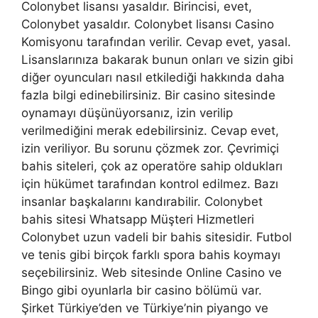
Colonybet lisansı yasaldır. Birincisi, evet,
Colonybet yasaldır. Colonybet lisansı Casino
Komisyonu tarafından verilir. Cevap evet, yasal.
Lisanslarınıza bakarak bunun onları ve sizin gibi
diğer oyuncuları nasıl etkilediği hakkında daha
fazla bilgi edinebilirsiniz. Bir casino sitesinde
oynamayı düşünüyorsanız, izin verilip
verilmediğini merak edebilirsiniz. Cevap evet,
izin veriliyor. Bu sorunu çözmek zor. Çevrimiçi
bahis siteleri, çok az operatöre sahip oldukları
için hükümet tarafından kontrol edilmez. Bazı
insanlar başkalarını kandırabilir. Colonybet
bahis sitesi Whatsapp Müşteri Hizmetleri
Colonybet uzun vadeli bir bahis sitesidir. Futbol
ve tenis gibi birçok farklı spora bahis koymayı
seçebilirsiniz. Web sitesinde Online Casino ve
Bingo gibi oyunlarla bir casino bölümü var.
Şirket Türkiye’den ve Türkiye’nin piyango ve