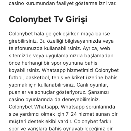
casino kurumundan faaliyet gösterme izni var.
Colonybet Tv Girişi
Colonybet hala gerçekleşirken maça bahse
girebilirsiniz. Bu özelliği bilgisayarınızda veya
telefonunuzda kullanabilirsiniz. Ayrıca, web
sitemizde veya uygulamamızda başlamadan
önce herhangi bir spor oyununa bahis
koyabilirsiniz. Whatsapp hizmetimizi Colonybet
futbol, basketbol, tenis ve kriket üzerine bahis
yapmak için kullanabilirsiniz. Canlı oyunlar,
puanlar ve sonuçlar gösteriyoruz. Şansınızı
casino oyunlarında da deneyebilirsiniz.
Colonybet Whatsapp, Whatsapp sorunlarında
size yardımcı olmak için 7-24 hizmet sunan bir
müşteri destek ekibi vardır. Colonybet farklı
spor ve yarışlara bahis oynayabileceğiniz bir