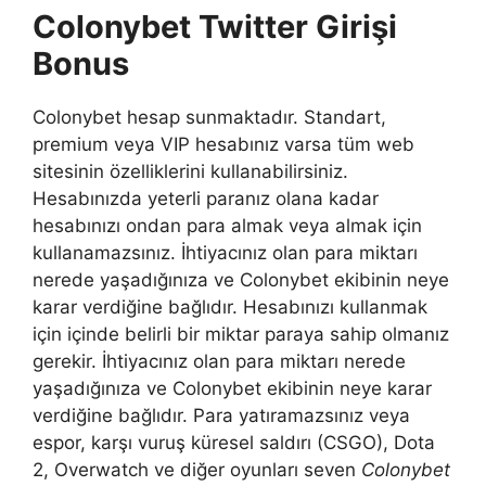
Colonybet Twitter Girişi
Bonus
Colonybet hesap sunmaktadır. Standart,
premium veya VIP hesabınız varsa tüm web
sitesinin özelliklerini kullanabilirsiniz.
Hesabınızda yeterli paranız olana kadar
hesabınızı ondan para almak veya almak için
kullanamazsınız. İhtiyacınız olan para miktarı
nerede yaşadığınıza ve Colonybet ekibinin neye
karar verdiğine bağlıdır. Hesabınızı kullanmak
için içinde belirli bir miktar paraya sahip olmanız
gerekir. İhtiyacınız olan para miktarı nerede
yaşadığınıza ve Colonybet ekibinin neye karar
verdiğine bağlıdır. Para yatıramazsınız veya
espor, karşı vuruş küresel saldırı (CSGO), Dota
2, Overwatch ve diğer oyunları seven
Colonybet