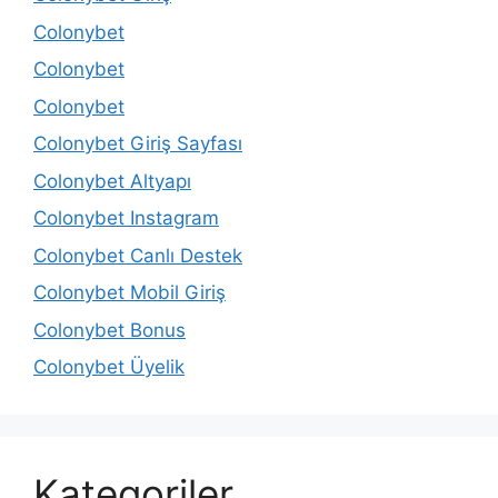
Colonybet
Colonybet
Colonybet
Colonybet Giriş Sayfası
Colonybet Altyapı
Colonybet Instagram
Colonybet Canlı Destek
Colonybet Mobil Giriş
Colonybet Bonus
Colonybet Üyelik
Kategoriler