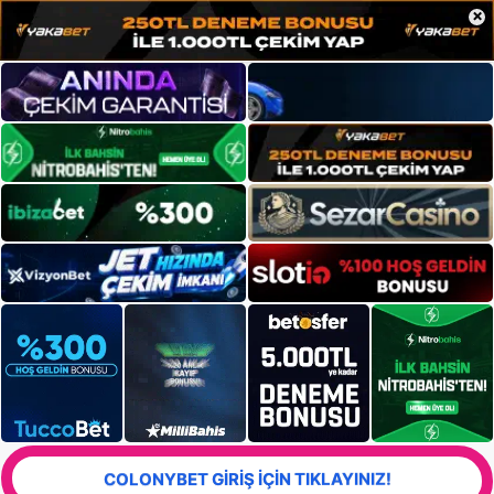
×
COLONYBET GİRİŞ İÇİN TIKLAYINIZ!