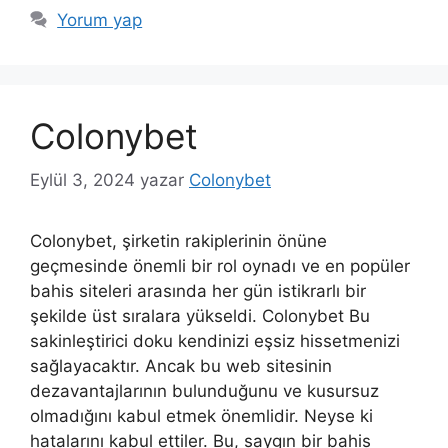
Yorum yap
Colonybet
Eylül 3, 2024
yazar
Colonybet
Colonybet, şirketin rakiplerinin önüne
geçmesinde önemli bir rol oynadı ve en popüler
bahis siteleri arasında her gün istikrarlı bir
şekilde üst sıralara yükseldi. Colonybet Bu
sakinleştirici doku kendinizi eşsiz hissetmenizi
sağlayacaktır. Ancak bu web sitesinin
dezavantajlarının bulunduğunu ve kusursuz
olmadığını kabul etmek önemlidir. Neyse ki
hatalarını kabul ettiler. Bu, saygın bir bahis