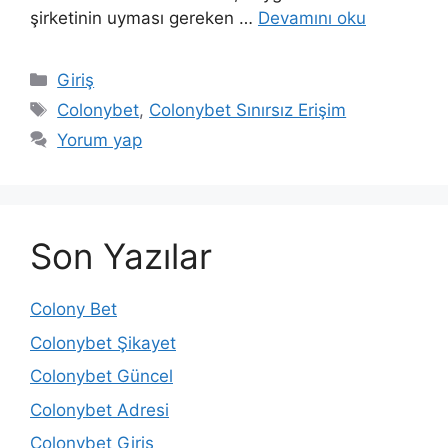
şirketinin uyması gereken …
Devamını oku
Kategoriler
Giriş
Etiketler
Colonybet
,
Colonybet Sınırsız Erişim
Yorum yap
Son Yazılar
Colony Bet
Colonybet Şikayet
Colonybet Güncel
Colonybet Adresi
Colonybet Giriş