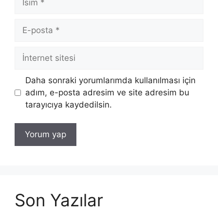
E-
posta
İnternet
sitesi
Daha sonraki yorumlarımda kullanılması için
adım, e-posta adresim ve site adresim bu
tarayıcıya kaydedilsin.
Son Yazılar