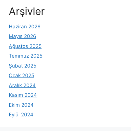
Arşivler
Haziran 2026
Mayıs 2026
Ağustos 2025
Temmuz 2025
Şubat 2025
Ocak 2025
Aralık 2024
Kasım 2024
Ekim 2024
Eylül 2024