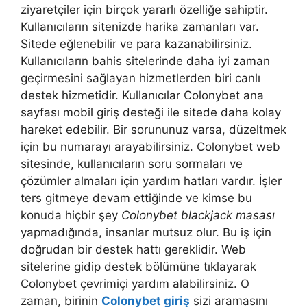
ziyaretçiler için birçok yararlı özelliğe sahiptir.
Kullanıcıların sitenizde harika zamanları var.
Sitede eğlenebilir ve para kazanabilirsiniz.
Kullanıcıların bahis sitelerinde daha iyi zaman
geçirmesini sağlayan hizmetlerden biri canlı
destek hizmetidir. Kullanıcılar Colonybet ana
sayfası mobil giriş desteği ile sitede daha kolay
hareket edebilir. Bir sorununuz varsa, düzeltmek
için bu numarayı arayabilirsiniz. Colonybet web
sitesinde, kullanıcıların soru sormaları ve
çözümler almaları için yardım hatları vardır. İşler
ters gitmeye devam ettiğinde ve kimse bu
konuda hiçbir şey
Colonybet blackjack masası
yapmadığında, insanlar mutsuz olur. Bu iş için
doğrudan bir destek hattı gereklidir. Web
sitelerine gidip destek bölümüne tıklayarak
Colonybet çevrimiçi yardım alabilirsiniz. O
zaman, birinin
Colonybet giriş
sizi aramasını