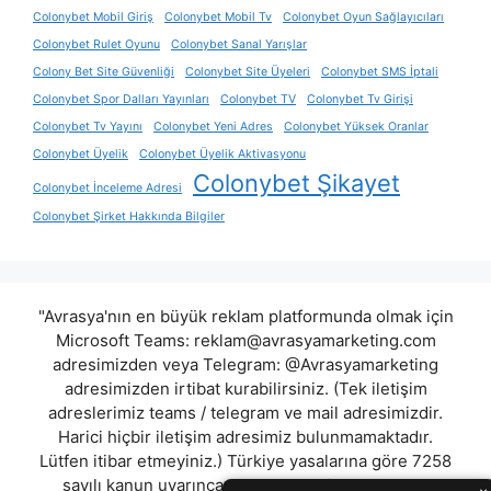
Colonybet Mobil Giriş
Colonybet Mobil Tv
Colonybet Oyun Sağlayıcıları
Colonybet Rulet Oyunu
Colonybet Sanal Yarışlar
Colony Bet Site Güvenliği
Colonybet Site Üyeleri
Colonybet SMS İptali
Colonybet Spor Dalları Yayınları
Colonybet TV
Colonybet Tv Girişi
Colonybet Tv Yayını
Colonybet Yeni Adres
Colonybet Yüksek Oranlar
Colonybet Üyelik
Colonybet Üyelik Aktivasyonu
Colonybet Şikayet
Colonybet İnceleme Adresi
Colonybet Şirket Hakkında Bilgiler
"Avrasya'nın en büyük reklam platformunda olmak için
Microsoft Teams:
reklam@avrasyamarketing.com
adresimizden veya Telegram: @Avrasyamarketing
adresimizden irtibat kurabilirsiniz. (Tek iletişim
adreslerimiz teams / telegram ve mail adresimizdir.
Harici hiçbir iletişim adresimiz bulunmamaktadır.
Lütfen itibar etmeyiniz.) Türkiye yasalarına göre 7258
sayılı kanun uyarınca yasa dışı bahis oynamanın