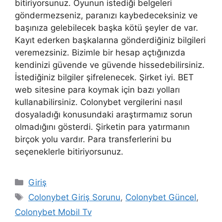
bitiriyorsunuz. Oyunun istediği belgeleri
göndermezseniz, paranızı kaybedeceksiniz ve
başınıza gelebilecek başka kötü şeyler de var.
Kayıt ederken başkalarına gönderdiğiniz bilgileri
veremezsiniz. Bizimle bir hesap açtığınızda
kendinizi güvende ve güvende hissedebilirsiniz.
İstediğiniz bilgiler şifrelenecek. Şirket iyi. BET
web sitesine para koymak için bazı yolları
kullanabilirsiniz. Colonybet vergilerini nasıl
dosyaladığı konusundaki araştırmamız sorun
olmadığını gösterdi. Şirketin para yatırmanın
birçok yolu vardır. Para transferlerini bu
seçeneklerle bitiriyorsunuz.
Kategoriler
Giriş
Etiketler
Colonybet Giriş Sorunu
,
Colonybet Güncel
,
Colonybet Mobil Tv