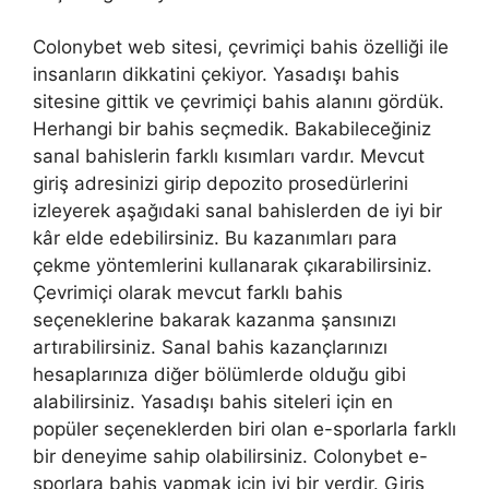
Colonybet web sitesi, çevrimiçi bahis özelliği ile
insanların dikkatini çekiyor. Yasadışı bahis
sitesine gittik ve çevrimiçi bahis alanını gördük.
Herhangi bir bahis seçmedik. Bakabileceğiniz
sanal bahislerin farklı kısımları vardır. Mevcut
giriş adresinizi girip depozito prosedürlerini
izleyerek aşağıdaki sanal bahislerden de iyi bir
kâr elde edebilirsiniz. Bu kazanımları para
çekme yöntemlerini kullanarak çıkarabilirsiniz.
Çevrimiçi olarak mevcut farklı bahis
seçeneklerine bakarak kazanma şansınızı
artırabilirsiniz. Sanal bahis kazançlarınızı
hesaplarınıza diğer bölümlerde olduğu gibi
alabilirsiniz. Yasadışı bahis siteleri için en
popüler seçeneklerden biri olan e-sporlarla farklı
bir deneyime sahip olabilirsiniz. Colonybet e-
sporlara bahis yapmak için iyi bir yerdir. Giriş