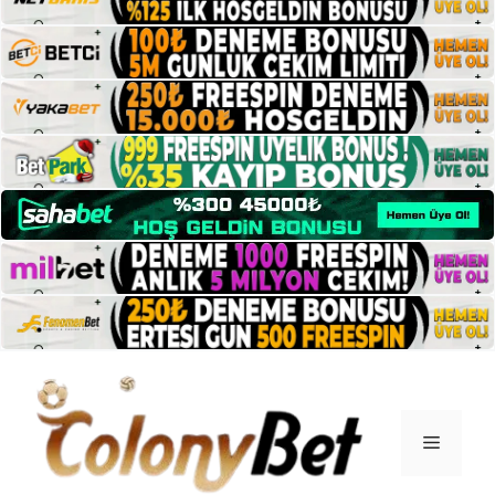
İçeriğe
atla
Menü