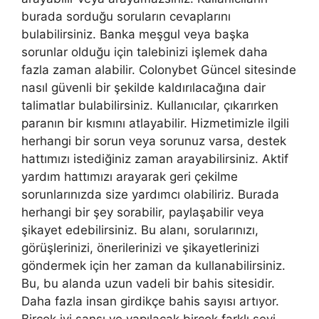
burada sorduğu soruların cevaplarını
bulabilirsiniz. Banka meşgul veya başka
sorunlar olduğu için talebinizi işlemek daha
fazla zaman alabilir. Colonybet Güncel sitesinde
nasıl güvenli bir şekilde kaldırılacağına dair
talimatlar bulabilirsiniz. Kullanıcılar, çıkarırken
paranın bir kısmını atlayabilir. Hizmetimizle ilgili
herhangi bir sorun veya sorunuz varsa, destek
hattımızı istediğiniz zaman arayabilirsiniz. Aktif
yardım hattımızı arayarak geri çekilme
sorunlarınızda size yardımcı olabiliriz. Burada
herhangi bir şey sorabilir, paylaşabilir veya
şikayet edebilirsiniz. Bu alanı, sorularınızı,
görüşlerinizi, önerilerinizi ve şikayetlerinizi
göndermek için her zaman da kullanabilirsiniz.
Bu, bu alanda uzun vadeli bir bahis sitesidir.
Daha fazla insan girdikçe bahis sayısı artıyor.