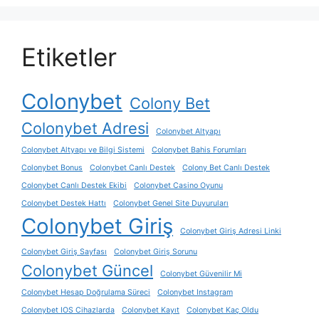
Etiketler
Colonybet
Colony Bet
Colonybet Adresi
Colonybet Altyapı
Colonybet Altyapı ve Bilgi Sistemi
Colonybet Bahis Forumları
Colonybet Bonus
Colonybet Canlı Destek
Colony Bet Canlı Destek
Colonybet Canlı Destek Ekibi
Colonybet Casino Oyunu
Colonybet Destek Hattı
Colonybet Genel Site Duyuruları
Colonybet Giriş
Colonybet Giriş Adresi Linki
Colonybet Giriş Sayfası
Colonybet Giriş Sorunu
Colonybet Güncel
Colonybet Güvenilir Mi
Colonybet Hesap Doğrulama Süreci
Colonybet Instagram
Colonybet IOS Cihazlarda
Colonybet Kayıt
Colonybet Kaç Oldu