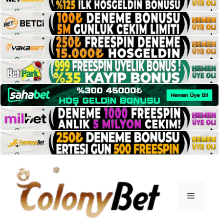
İçeriğe
atla
Menü