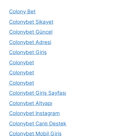
Colony Bet
Colonybet Şikayet
Colonybet Güncel
Colonybet Adresi
Colonybet Giriş
Colonybet
Colonybet
Colonybet
Colonybet Giriş Sayfası
Colonybet Altyapı
Colonybet Instagram
Colonybet Canlı Destek
Colonybet Mobil Giriş