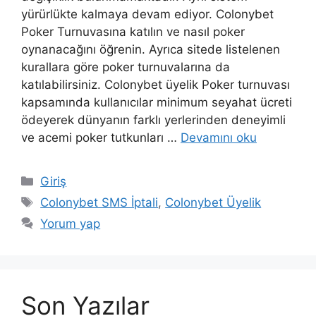
yürürlükte kalmaya devam ediyor. Colonybet
Poker Turnuvasına katılın ve nasıl poker
oynanacağını öğrenin. Ayrıca sitede listelenen
kurallara göre poker turnuvalarına da
katılabilirsiniz. Colonybet üyelik Poker turnuvası
kapsamında kullanıcılar minimum seyahat ücreti
ödeyerek dünyanın farklı yerlerinden deneyimli
ve acemi poker tutkunları …
Devamını oku
Kategoriler
Giriş
Etiketler
Colonybet SMS İptali
,
Colonybet Üyelik
Yorum yap
Son Yazılar