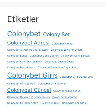
Etiketler
Colonybet
Colony Bet
Colonybet Adresi
Colonybet Altyapı
Colonybet Altyapı ve Bilgi Sistemi
Colonybet Bahis Forumları
Colonybet Bonus
Colonybet Canlı Destek
Colony Bet Canlı Destek
Colonybet Canlı Destek Ekibi
Colonybet Casino Oyunu
Colonybet Destek Hattı
Colonybet Genel Site Duyuruları
Colonybet Giriş
Colonybet Giriş Adresi Linki
Colonybet Giriş Sayfası
Colonybet Giriş Sorunu
Colonybet Güncel
Colonybet Güvenilir Mi
Colonybet Hesap Doğrulama Süreci
Colonybet Instagram
Colonybet IOS Cihazlarda
Colonybet Kayıt
Colonybet Kaç Oldu