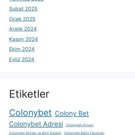
Şubat 2025
Ocak 2025
Aralık 2024
Kasım 2024
Ekim 2024
Eylül 2024
Etiketler
Colonybet
Colony Bet
Colonybet Adresi
Colonybet Altyapı
Colonybet Altyapı ve Bilgi Sistemi
Colonybet Bahis Forumları