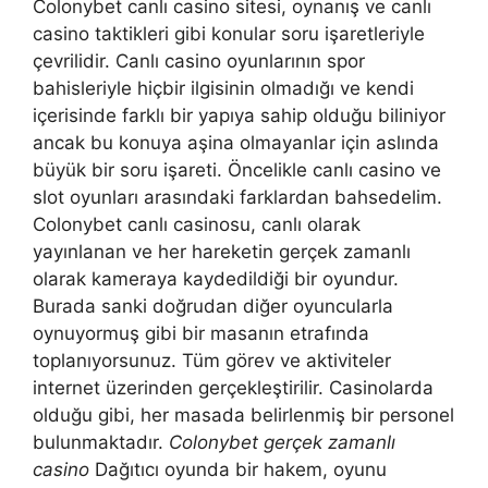
Colonybet canlı casino sitesi, oynanış ve canlı
casino taktikleri gibi konular soru işaretleriyle
çevrilidir. Canlı casino oyunlarının spor
bahisleriyle hiçbir ilgisinin olmadığı ve kendi
içerisinde farklı bir yapıya sahip olduğu biliniyor
ancak bu konuya aşina olmayanlar için aslında
büyük bir soru işareti. Öncelikle canlı casino ve
slot oyunları arasındaki farklardan bahsedelim.
Colonybet canlı casinosu, canlı olarak
yayınlanan ve her hareketin gerçek zamanlı
olarak kameraya kaydedildiği bir oyundur.
Burada sanki doğrudan diğer oyuncularla
oynuyormuş gibi bir masanın etrafında
toplanıyorsunuz. Tüm görev ve aktiviteler
internet üzerinden gerçekleştirilir. Casinolarda
olduğu gibi, her masada belirlenmiş bir personel
bulunmaktadır.
Colonybet gerçek zamanlı
casino
Dağıtıcı oyunda bir hakem, oyunu