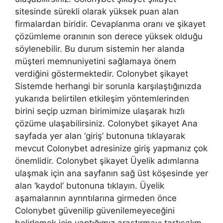
sitesinde sürekli olarak yüksek puan alan
firmalardan biridir. Cevaplanma oranı ve şikayet
çözümleme oranının son derece yüksek olduğu
söylenebilir. Bu durum sistemin her alanda
müşteri memnuniyetini sağlamaya önem
verdiğini göstermektedir. Colonybet şikayet
Sistemde herhangi bir sorunla karşılaştığınızda
yukarıda belirtilen etkileşim yöntemlerinden
birini seçip uzman birimimize ulaşarak hızlı
çözüme ulaşabilirsiniz. Colonybet şikayet Ana
sayfada yer alan ‘giriş’ butonuna tıklayarak
mevcut Colonybet adresinize giriş yapmanız çok
önemlidir. Colonybet şikayet Üyelik adımlarına
ulaşmak için ana sayfanın sağ üst köşesinde yer
alan ‘kaydol’ butonuna tıklayın. Üyelik
aşamalarının ayrıntılarına girmeden önce
Colonybet güvenilip güvenilemeyeceğini