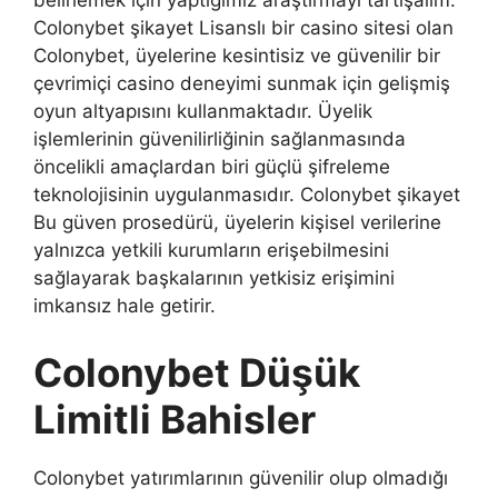
belirlemek için yaptığımız araştırmayı tartışalım.
Colonybet şikayet Lisanslı bir casino sitesi olan
Colonybet, üyelerine kesintisiz ve güvenilir bir
çevrimiçi casino deneyimi sunmak için gelişmiş
oyun altyapısını kullanmaktadır. Üyelik
işlemlerinin güvenilirliğinin sağlanmasında
öncelikli amaçlardan biri güçlü şifreleme
teknolojisinin uygulanmasıdır. Colonybet şikayet
Bu güven prosedürü, üyelerin kişisel verilerine
yalnızca yetkili kurumların erişebilmesini
sağlayarak başkalarının yetkisiz erişimini
imkansız hale getirir.
Colonybet Düşük
Limitli Bahisler
Colonybet yatırımlarının güvenilir olup olmadığı