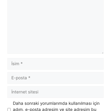
Yorum
İsim
E-
posta
İnternet
sitesi
Daha sonraki yorumlarımda kullanılması için
adım, e-posta adresim ve site adresim bu