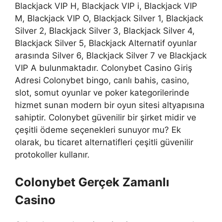
Blackjack VIP H, Blackjack VIP i, Blackjack VIP
M, Blackjack VIP O, Blackjack Silver 1, Blackjack
Silver 2, Blackjack Silver 3, Blackjack Silver 4,
Blackjack Silver 5, Blackjack Alternatif oyunlar
arasında Silver 6, Blackjack Silver 7 ve Blackjack
VIP A bulunmaktadır. Colonybet Casino Giriş
Adresi Colonybet bingo, canlı bahis, casino,
slot, somut oyunlar ve poker kategorilerinde
hizmet sunan modern bir oyun sitesi altyapısına
sahiptir. Colonybet güvenilir bir şirket midir ve
çeşitli ödeme seçenekleri sunuyor mu? Ek
olarak, bu ticaret alternatifleri çeşitli güvenilir
protokoller kullanır.
Colonybet Gerçek Zamanlı
Casino