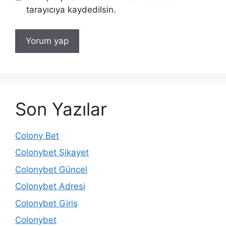
tarayıcıya kaydedilsin.
Son Yazılar
Colony Bet
Colonybet Şikayet
Colonybet Güncel
Colonybet Adresi
Colonybet Giriş
Colonybet