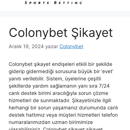
Colonybet Şikayet
Aralık 19, 2024
yazar
Colonybet
Colonybet şikayet endişeleri etkili bir şekilde
giderip gidermediği sorusuna büyük bir ‘evet’
yanıtı verilebilir. Sistem, üyelerine çeşitli
şekillerde yardım sağlamanın yanı sıra 7/24
canlı destek birimi aracılığıyla sorun çözme
hizmetleri de sunmaktadır. Şikayetinizle ilgili
herhangi bir sorun yaşamanız durumunda canlı
destek hattımız veya müşteri hizmetleri telefon
numaralarımızdan uzman birimimize
ulaşabilirsiniz. Colonybet şikayet şikayet