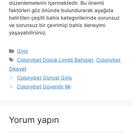
düzenlemelerini içermektedir. Bu önemli
faktörleri göz önünde bulundurarak aşağıda
belirtilen çeşitli bahis kategorilerinde sorunsuz
ve sorunsuz bir çevrimiçi bahis deneyimi
yaşayabilirsiniz.
Kategoriler
Giriş
Etiketler
Colonybet Düşük Limitli Bahisler
,
Colonybet
Şikayet
Colonybet Güncel Giriş
Colonybet Güvenilir Mi
Yorum yapın