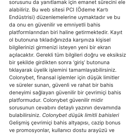
sorusunu da yanıtlamak için emanet sürecini ele
alabiliriz. Bu web sitesi PCI (Ödeme Kartı
Endüstrisi) düzenlemelerine uymaktadır ve bu
da onu en güvenilir ve emniyetli bahis
platformlarından biri haline getirmektedir. Kayıt
ol butonuna tıkladığınızda karşınıza kişisel
bilgilerinizi girmenizi isteyen yeni bir ekran
açılacaktır. Gerekli tüm bilgileri doğru ve eksiksiz
bir şekilde girdikten sonra ‘giriş’ butonuna
tıklayarak üyelik işlemini tamamlayabilirsiniz.
Colonybet, finansal işlemler için düşük limitler
ve süreler sunan, güvenli ve rahat bir bahis
deneyimi sağlayan güvenilir bir çevrimiçi bahis
platformudur. Colonybet güvenilir midir
sorusunun cevabını detaylı yazının devamında
bulabilirsiniz.
Colonybet düşük limitli bahisleri
Gelişmiş çevrimiçi bahis altyapısı, cazip bonus
ve promosyonlar, kullanıcı dostu arayüzü ve