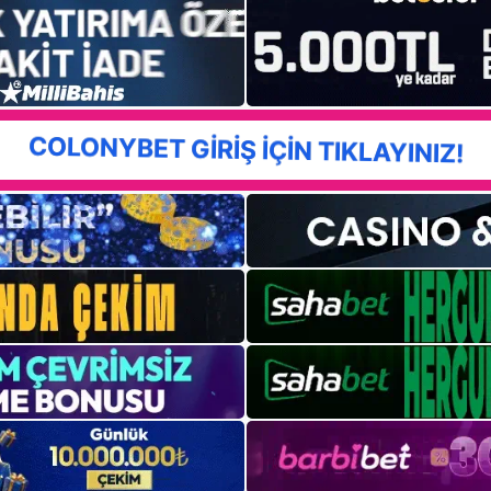
COLONYBET GİRİŞ İÇİN TIKLAYINIZ!