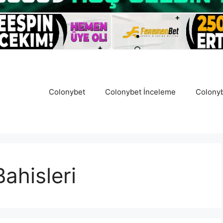
Colonybet
Colonybet İnceleme
Colonyb
ahisleri