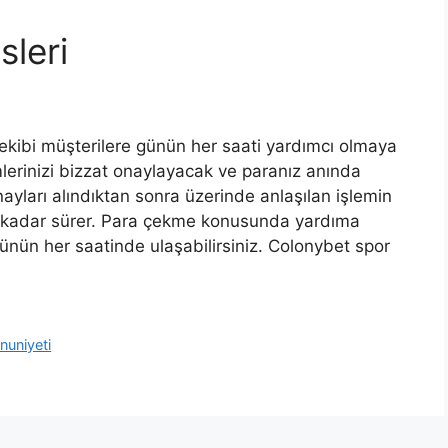
sleri
kibi müşterilere günün her saati yardımcı olmaya
mlerinizi bizzat onaylayacak ve paranız anında
nayları alındıktan sonra üzerinde anlaşılan işlemin
a kadar sürer. Para çekme konusunda yardıma
günün her saatinde ulaşabilirsiniz. Colonybet spor
uniyeti