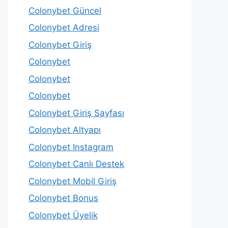
Colonybet Güncel
Colonybet Adresi
Colonybet Giriş
Colonybet
Colonybet
Colonybet
Colonybet Giriş Sayfası
Colonybet Altyapı
Colonybet Instagram
Colonybet Canlı Destek
Colonybet Mobil Giriş
Colonybet Bonus
Colonybet Üyelik