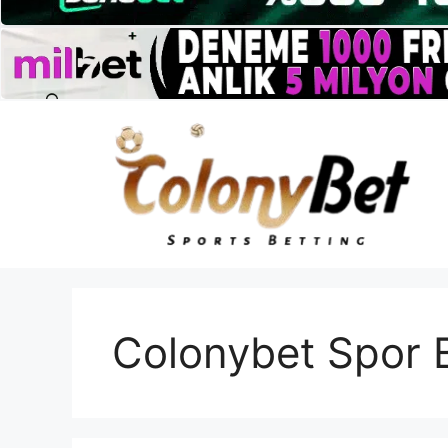
İçeriğe
atla
Colonybet Spor B