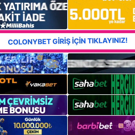
COLONYBET GİRİŞ İÇİN TIKLAYINIZ!