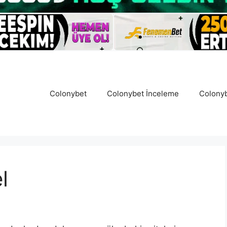
Colonybet
Colonybet İnceleme
Colonyb
l