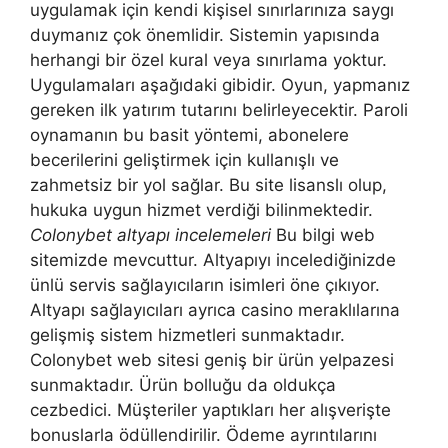
uygulamak için kendi kişisel sınırlarınıza saygı
duymanız çok önemlidir. Sistemin yapısında
herhangi bir özel kural veya sınırlama yoktur.
Uygulamaları aşağıdaki gibidir. Oyun, yapmanız
gereken ilk yatırım tutarını belirleyecektir. Paroli
oynamanın bu basit yöntemi, abonelere
becerilerini geliştirmek için kullanışlı ve
zahmetsiz bir yol sağlar. Bu site lisanslı olup,
hukuka uygun hizmet verdiği bilinmektedir.
Colonybet altyapı incelemeleri
Bu bilgi web
sitemizde mevcuttur. Altyapıyı incelediğinizde
ünlü servis sağlayıcıların isimleri öne çıkıyor.
Altyapı sağlayıcıları ayrıca casino meraklılarına
gelişmiş sistem hizmetleri sunmaktadır.
Colonybet web sitesi geniş bir ürün yelpazesi
sunmaktadır. Ürün bolluğu da oldukça
cezbedici. Müşteriler yaptıkları her alışverişte
bonuslarla ödüllendirilir. Ödeme ayrıntılarını