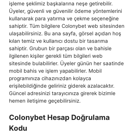
işleme şeklimiz başkalarına neşe getirebilir.
Üyeler, güvenli ve güvenilir ödeme yöntemlerini
kullanarak para yatırma ve çekme seçeneğine
sahiptir. Tüm bilgilere Colonybet web sitesinden
ulaşabilirsiniz. Bu ana sayfa, görsel açıdan hoş
kılan temiz ve kullanıcı dostu bir tasarıma
sahiptir. Grubun bir parçası olan ve bahisle
ilgilenen kişiler gerekli tüm bilgileri web
sitesinde bulabilirler. Üyeler günün her saatinde
mobil bahis ve işlem yapabilirler. Mobil
programınıza cihazınızdan kolayca
erişilebildiğinde geliriniz giderek azalacaktır.
Güncel adresinizi tarayıcınıza girerek bizimle
hemen iletişime geçebilirsiniz.
Colonybet Hesap Doğrulama
Kodu