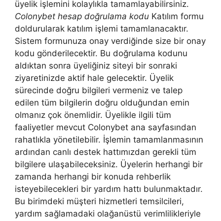
üyelik işlemini kolaylıkla tamamlayabilirsiniz.
Colonybet hesap doğrulama kodu
Katılım formu
doldurularak katılım işlemi tamamlanacaktır.
Sistem formunuza onay verdiğinde size bir onay
kodu gönderilecektir. Bu doğrulama kodunu
aldıktan sonra üyeliğiniz siteyi bir sonraki
ziyaretinizde aktif hale gelecektir. Üyelik
sürecinde doğru bilgileri vermeniz ve talep
edilen tüm bilgilerin doğru olduğundan emin
olmanız çok önemlidir. Üyelikle ilgili tüm
faaliyetler mevcut Colonybet ana sayfasından
rahatlıkla yönetilebilir. İşlemin tamamlanmasının
ardından canlı destek hattımızdan gerekli tüm
bilgilere ulaşabileceksiniz. Üyelerin herhangi bir
zamanda herhangi bir konuda rehberlik
isteyebilecekleri bir yardım hattı bulunmaktadır.
Bu birimdeki müşteri hizmetleri temsilcileri,
yardım sağlamadaki olağanüstü verimlilikleriyle