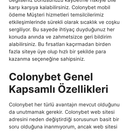
değilseniz bonusunuzu kaybetme riskiyle bile
karşı karşıya kalabilirsiniz. Colonybet mobil
ödeme Müşteri hizmetleri temsilcilerimiz
etkileşimlerinde sürekli olarak sıcaklık ve coşku
sergiliyor. Bu sayede ihtiyaç duyduğunuz her
konuda anında ve zahmetsizce geri bildirim
alabilirsiniz. Bu fırsatları kaçırmadan birden
fazla siteye üye olup hızlı bir şekilde para
kazanma seçeneğine sahipsiniz.
Colonybet Genel
Kapsamlı Özellikleri
Colonybet her türlü avantajın mevcut olduğunu
da unutmamak gerekir. Colonybet web sitesi
adresini neden değiştirdiği sorusunun basit bir
soru olduğuna inanmıyorum, ancak web sitesi