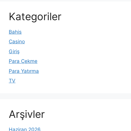
Kategoriler
Bahis
Casino
Giriş
Para Çekme
Para Yatırma
TV
Arşivler
Haziran 2026