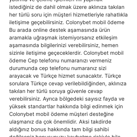
istediğiniz de dahil olmak üzere aklınıza takılan
her türlü soru için müşteri hizmetleriyle rahatlıkla
iletişime geçebilirsiniz. Colonybet mobil ödeme
Bu arada online destek aşamasında ürün
aramakla uğraşmak istemiyorsanız etkileşim
aşamasında bilgilerinizi verebilirsiniz, hemen
sizinle iletişime geçeceklerdir. Colonybet mobil
ödeme Cep telefonu numaranızı vermeniz
durumunda cep telefonu numaranız sizi
arayacak ve Türkçe hizmet sunacaktır. Türkçe
sorulara Türkçe cevap verilebildiğinden, aklınıza
takılan her türlü soruya güvenle cevap
verebilirsiniz. Ayrıca bölgedeki sayısız fayda ve
yüksek standartlar hakkında bilgi edinmek için
Colonybet mobil ödeme müşteri desteğine
ulaşmanız da çok önemlidir. Aksi takdirde
aldığınız bonus hakkında tam bilgi sahibi