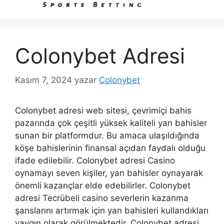
Colonybet Adresi
Kasım 7, 2024
yazar
Colonybet
Colonybet adresi web sitesi, çevrimiçi bahis
pazarında çok çeşitli yüksek kaliteli yan bahisler
sunan bir platformdur. Bu amaca ulaşıldığında
köşe bahislerinin finansal açıdan faydalı olduğu
ifade edilebilir. Colonybet adresi Casino
oynamayı seven kişiler, yan bahisler oynayarak
önemli kazançlar elde edebilirler. Colonybet
adresi Tecrübeli casino severlerin kazanma
şanslarını artırmak için yan bahisleri kullandıkları
yaygın olarak görülmektedir. Colonybet adresi