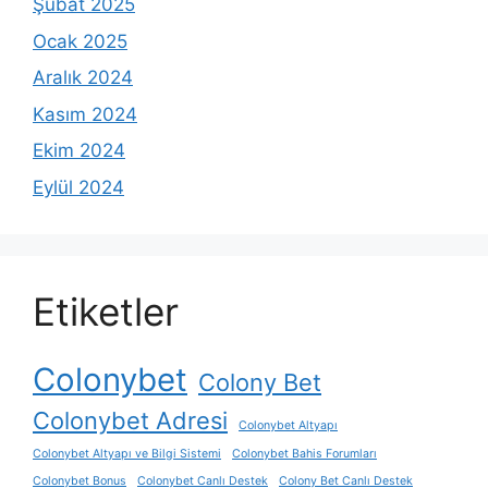
Şubat 2025
Ocak 2025
Aralık 2024
Kasım 2024
Ekim 2024
Eylül 2024
Etiketler
Colonybet
Colony Bet
Colonybet Adresi
Colonybet Altyapı
Colonybet Altyapı ve Bilgi Sistemi
Colonybet Bahis Forumları
Colonybet Bonus
Colonybet Canlı Destek
Colony Bet Canlı Destek