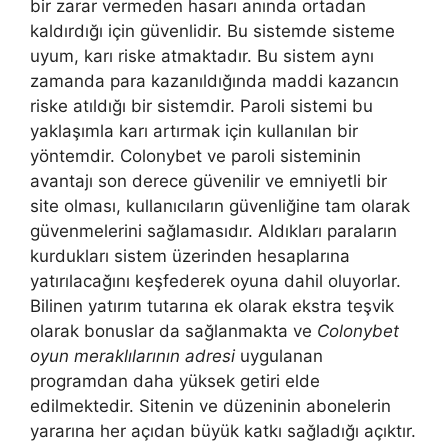
bir zarar vermeden hasarı anında ortadan
kaldırdığı için güvenlidir. Bu sistemde sisteme
uyum, karı riske atmaktadır. Bu sistem aynı
zamanda para kazanıldığında maddi kazancın
riske atıldığı bir sistemdir. Paroli sistemi bu
yaklaşımla karı artırmak için kullanılan bir
yöntemdir. Colonybet ve paroli sisteminin
avantajı son derece güvenilir ve emniyetli bir
site olması, kullanıcıların güvenliğine tam olarak
güvenmelerini sağlamasıdır. Aldıkları paraların
kurdukları sistem üzerinden hesaplarına
yatırılacağını keşfederek oyuna dahil oluyorlar.
Bilinen yatırım tutarına ek olarak ekstra teşvik
olarak bonuslar da sağlanmakta ve
Colonybet
oyun meraklılarının adresi
uygulanan
programdan daha yüksek getiri elde
edilmektedir. Sitenin ve düzeninin abonelerin
yararına her açıdan büyük katkı sağladığı açıktır.