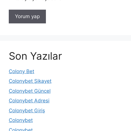
Son Yazılar
Colony Bet
Colonybet Şikayet
Colonybet Güncel
Colonybet Adresi
Colonybet Giriş
Colonybet
Colonybet