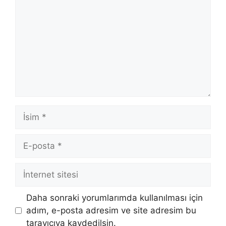
İsim
E-
posta
İnternet
sitesi
Daha sonraki yorumlarımda kullanılması için
adım, e-posta adresim ve site adresim bu
tarayıcıya kaydedilsin.