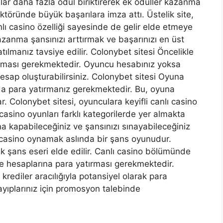
lar daha fazla ödül biriktirerek ek ödüller kazanma
ektöründe büyük başarılara imza attı. Üstelik site,
nlı casino özelliği sayesinde de gelir elde etmeye
zanma şansınızı arttırmak ve başarınızı en üst
lmanız tavsiye edilir. Colonybet sitesi Öncelikle
unması gerekmektedir. Oyuncu hesabınız yoksa
esap oluşturabilirsiniz. Colonybet sitesi Oyuna
rda para yatırmanız gerekmektedir. Bu, oyuna
r. Colonybet sitesi, oyunculara keyifli canlı casino
asino oyunları farklı kategorilerde yer almakta
a kapabileceğiniz ve şansınızı sınayabileceğiniz
 casino oynamak aslında bir şans oyunudur.
k şans eseri elde edilir. Canlı casino bölümünde
kle hesaplarına para yatırması gerekmektedir.
rediler aracılığıyla potansiyel olarak para
ayıplarınız için promosyon talebinde