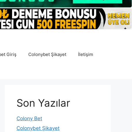
et Giriş
Colonybet Şikayet
İletişim
Son Yazılar
Colony Bet
Colonybet Şikayet